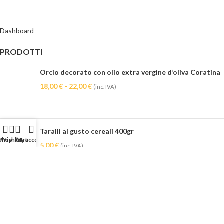
Dashboard
PRODOTTI
Orcio decorato con olio extra vergine d’oliva Coratina
18,00
€
-
22,00
€
(inc. IVA)
Taralli al gusto cereali 400gr
Shop
Wishlist
Cart
My account
5,00
€
(inc. IVA)
Taralli al gusto di finocchio 400gr
5,00
€
(inc. IVA)